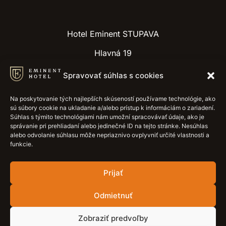
Hotel Eminent STUPAVA
Hlavná 19
Stupava 900 31, Slovakia
Spravovať súhlas s cookies
Recepcia:
+421 915 884 415
Na poskytovanie tých najlepších skúseností používame technológie, ako
E-mail:
recepcia@hotel-eminent.sk
sú súbory cookie na ukladanie a/alebo prístup k informáciám o zariadení.
Súhlas s týmito technológiami nám umožní spracovávať údaje, ako je
správanie pri prehliadaní alebo jedinečné ID na tejto stránke. Nesúhlas
alebo odvolanie súhlasu môže nepriaznivo ovplyvniť určité vlastnosti a
funkcie.
Recepcia
Prijať
6:00 – 22:00 hod.
Odmietnuť
Rýchle odkazy
Obchodné podmienky
Zobraziť predvoľby