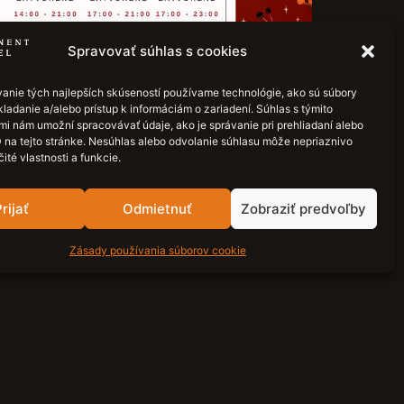
Spravovať súhlas s cookies
anie tých najlepších skúseností používame technológie, ako sú súbory
ladanie a/alebo prístup k informáciám o zariadení. Súhlas s týmito
mi nám umožní spracovávať údaje, ako je správanie pri prehliadaní alebo
D na tejto stránke. Nesúhlas alebo odvolanie súhlasu môže nepriaznivo
ber Weihnachten – Hotel Eminent
čité vlastnosti a funkcie.
rtage gelten für unser Hotel, Café und unsere
nungszeiten.
rijať
Odmietnuť
Zobraziť predvoľby
Zásady používania súborov cookie