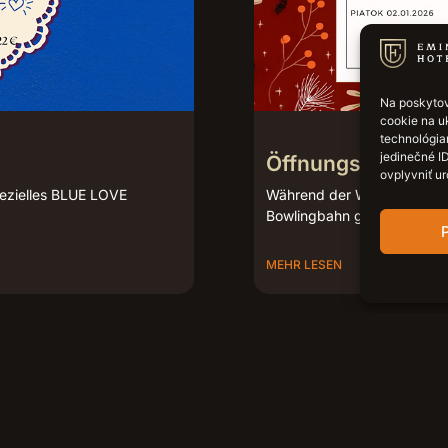
Na poskytov
cookie na uk
technológia
jedinečné I
Öffnungszeiten ü
ovplyvniť ur
pezielles BLUE LOVE
Während der Weihnachtsfeie
Bowlingbahn geänderte Öff
P
MEHR LESEN