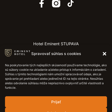
Hotel Eminent STUPAVA
Hlavná 19
Spravovať súhlas s cookies
Stupava 900 31, Slovakia
Na poskytovanie tých najlepších skúseností používame technológie, ako
Rezeption:
+421 915 884 415
sú súbory cookie na ukladanie a/alebo prístup k informáciám o zariadení.
Súhlas s týmito technológiami nám umožní spracovávať údaje, ako je
E-mail:
recepcia@hotel-eminent.sk
správanie pri prehliadaní alebo jedinečné ID na tejto stránke. Nesúhlas
alebo odvolanie súhlasu môže nepriaznivo ovplyvniť určité vlastnosti a
funkcie.
Prijať